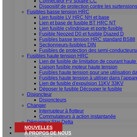
Connecteur PV solaire CC
Dispositif de protection contre les surtensio
Fusibles basse tension HRC
Lien fusible LV HRC NH et base
Lien et base de fusible BT HRC NT
Lien fusible cylindrique et porte-fusible
Fusible Neozed D0 et fusible Diazed D
Fusibles basse tension HRC standard BS88
Sectionneurs-fusibles DIN
Fusibles de protection des semi-conducteurs/
Fusibles haute tension HRC
Lien de fusible de limitation de courant haut
Liaison fusible moteur haute tension
Fusibles haute tension pour une utilisation da
Fusibles haute tension à utiliser dans l'appa
Lien de fusible d'expulsion 11KV 33KV
Déposer le fusible Découper le fusible
Disjoncteur
Disjoncteurs
Changer
Interrupteur à flotteur
Commutateurs à action instantanée
Démarreur Star Delta
NOUVELLES
À PROPOS DE NOUS