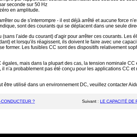
 par seconde sur 50 Hz
 zéro en amplitude.
arrêter ou de s'interrompre - il est déjà arrêté et aucune force n'
indique, sont des courants qui se déplacent dans une seule dire
au (sans l'aide du courant) d'agir pour arrêter ces courants. Les 
nt) et lorsqu'ils réagissent, ils doivent le faire avec une capaci
it se former. Les fusibles CC sont des dispositifs relativement 
 égales, mais dans la plupart des cas, la tension nominale CC e
 il n'a probablement pas été conçu pour les applications CC et 
 être utilisé dans un environnement DC, veuillez contacter Aidu
I-CONDUCTEUR ?
Suivant
:
LE CAPACITÉ DE 