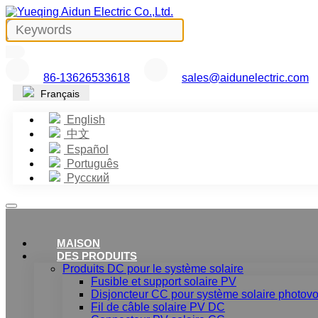
86-13626533618
sales@aidunelectric.com
Français
English
中文
Español
Português
Русский
MAISON
DES PRODUITS
Produits DC pour le système solaire
Fusible et support solaire PV
Disjoncteur CC pour système solaire photovo
Fil de câble solaire PV DC