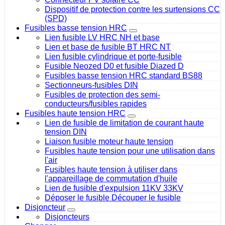
Dispositif de protection contre les surtensions CC
(SPD)
Fusibles basse tension HRC
Lien fusible LV HRC NH et base
Lien et base de fusible BT HRC NT
Lien fusible cylindrique et porte-fusible
Fusible Neozed D0 et fusible Diazed D
Fusibles basse tension HRC standard BS88
Sectionneurs-fusibles DIN
Fusibles de protection des semi-
conducteurs/fusibles rapides
Fusibles haute tension HRC
Lien de fusible de limitation de courant haute
tension DIN
Liaison fusible moteur haute tension
Fusibles haute tension pour une utilisation dans
l'air
Fusibles haute tension à utiliser dans
l'appareillage de commutation d'huile
Lien de fusible d'expulsion 11KV 33KV
Déposer le fusible Découper le fusible
Disjoncteur
Disjoncteurs