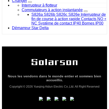
Changer
Interrupteur à flotteur
Commutateurs à action instantanée
S826a S826b S826c S826e Interrupteur de
fin de course à action rapide Contacts NO +
NC Système de contact IP40 Bornes IP00
Démarreur Star Delta
Nous les vendons dans le monde entier et sommes bien
accueillis.
Copyright © 2026 Yueqing Aidun Electric Co.,Ltd. All Right Reserved