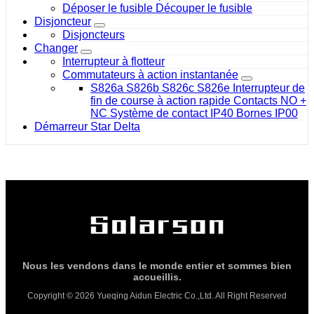
Déposer le fusible Découper le fusible
Disjoncteur
Disjoncteurs
Changer
Interrupteur à flotteur
Commutateurs à action instantanée
S826a S826b S826c S826e Interrupteur de
fin de course à action rapide Contacts NO +
NC Système de contact IP40 Bornes IP00
Démarreur Star Delta
Nous les vendons dans le monde entier et sommes bien
accueillis.
Copyright © 2026 Yueqing Aidun Electric Co.,Ltd. All Right Reserved