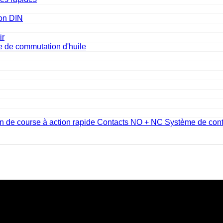
ion DIN
ir
ge de commutation d'huile
n de course à action rapide Contacts NO + NC Système de con