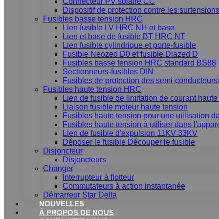
Connecteur PV solaire CC
Dispositif de protection contre les surtensio
Fusibles basse tension HRC
Lien fusible LV HRC NH et base
Lien et base de fusible BT HRC NT
Lien fusible cylindrique et porte-fusible
Fusible Neozed D0 et fusible Diazed D
Fusibles basse tension HRC standard BS88
Sectionneurs-fusibles DIN
Fusibles de protection des semi-conducteurs/
Fusibles haute tension HRC
Lien de fusible de limitation de courant haut
Liaison fusible moteur haute tension
Fusibles haute tension pour une utilisation da
Fusibles haute tension à utiliser dans l'appa
Lien de fusible d'expulsion 11KV 33KV
Déposer le fusible Découper le fusible
Disjoncteur
Disjoncteurs
Changer
Interrupteur à flotteur
Commutateurs à action instantanée
Démarreur Star Delta
NOUVELLES
À PROPOS DE NOUS