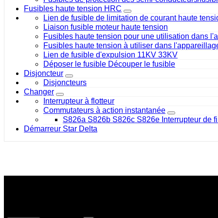
Fusibles haute tension HRC
Lien de fusible de limitation de courant haute tens
Liaison fusible moteur haute tension
Fusibles haute tension pour une utilisation dans l'a
Fusibles haute tension à utiliser dans l'appareilla
Lien de fusible d'expulsion 11KV 33KV
Déposer le fusible Découper le fusible
Disjoncteur
Disjoncteurs
Changer
Interrupteur à flotteur
Commutateurs à action instantanée
S826a S826b S826c S826e Interrupteur de fi
Démarreur Star Delta