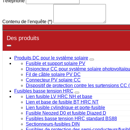
Téléphone
Contenu de l'enquête
(*)
Des produits
Produits DC pour le système solaire
Fusible et support solaire PV
Disjoncteur CC pour système solaire photovoltaïq
Fil de câble solaire PV DC
Connecteur PV solaire CC
Dispositif de protection contre les surtensions CC
Fusibles basse tension HRC
Lien fusible LV HRC NH et base
Lien et base de fusible BT HRC NT
Lien fusible cylindrique et porte-fusible
Fusible Neozed D0 et fusible Diazed D
Fusibles basse tension HRC standard BS88
Sectionneurs-fusibles DIN
Fusibles de protection des semi-conducteurs/fusib