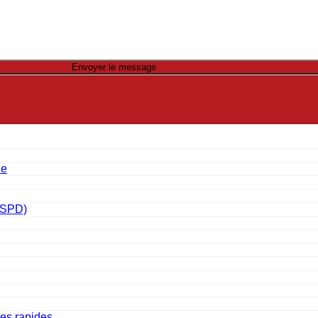
Envoyer le message
ue
 (SPD)
les rapides