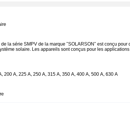
ire
lé de la série SMPV de la marque "SOLARSON" est conçu pour distr
système solaire. Les appareils sont conçus pour les application
A, 200 A, 225 A, 250 A, 315 A, 350 A, 400 A, 500 A, 630 A