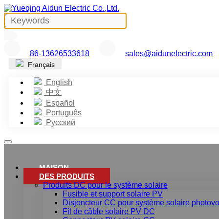
86-13626533618
sales@aidunelectric.com
Français
English
中文
Español
Português
Русский
MAISON
DES PRODUITS
Produits DC pour le système solaire
Fusible et support solaire PV
Disjoncteur CC pour système solaire photovo
Fil de câble solaire PV DC